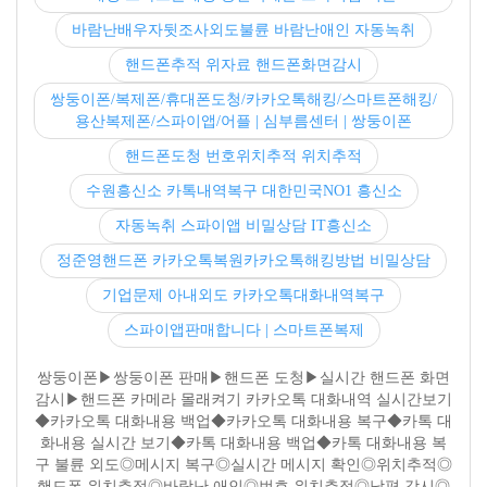
바람난배우자뒷조사외도불륜 바람난애인 자동녹취
핸드폰추적 위자료 핸드폰화면감시
쌍둥이폰/복제폰/휴대폰도청/카카오톡해킹/스마트폰해킹/
용산복제폰/스파이앱/어플 | 심부름센터 | 쌍둥이폰
핸드폰도청 번호위치추적 위치추적
수원흥신소 카톡내역복구 대한민국NO1 흥신소
자동녹취 스파이앱 비밀상담 IT흥신소
정준영핸드폰 카카오톡복원카카오톡해킹방법 비밀상담
기업문제 아내외도 카카오톡대화내역복구
스파이앱판매합니다 | 스마트폰복제
쌍둥이폰▶쌍둥이폰 판매▶핸드폰 도청▶실시간 핸드폰 화면
감시▶핸드폰 카메라 몰래켜기 카카오톡 대화내역 실시간보기
◆카카오톡 대화내용 백업◆카카오톡 대화내용 복구◆카톡 대
화내용 실시간 보기◆카톡 대화내용 백업◆카톡 대화내용 복
구 불륜 외도◎메시지 복구◎실시간 메시지 확인◎위치추적◎
핸드폰 위치추적◎바람난 애인◎번호 위치추적◎남편 감시◎