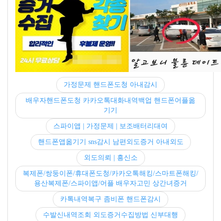
가정문제 핸드폰도청 아내감시
배우자핸드폰도청 카카오톡대화내역백업 핸드폰어플옮
기기
스파이앱 | 가정문제 | 보조배터리대여
핸드폰앱옮기기 sns감시 남편외도증거 아내외도
외도의뢰 | 흥신소
복제폰/쌍둥이폰/휴대폰도청/카카오톡해킹/스마트폰해킹/
용산복제폰/스파이앱/어플 배우자고민 상간녀증거
카톡내역복구 좀비폰 핸드폰감시
수발신내역조회 외도증거수집방법 신부대행