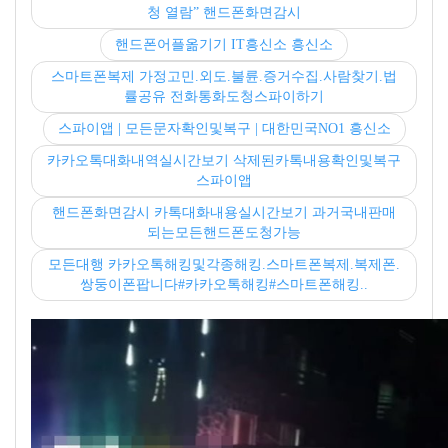
청 열람” 핸드폰화면감시
핸드폰어플옮기기 IT흥신소 흥신소
스마트폰복제 가정고민.외도.불륜.증거수집.사람찾기.법
률공유 전화통화도청스파이하기
스파이앱 | 모든문자확인및복구 | 대한민국NO1 흥신소
카카오톡대화내역실시간보기 삭제된카톡내용확인및복구
스파이앱
핸드폰화면감시 카톡대화내용실시간보기 과거국내판매
되는모든핸드폰도청가능
모든대행 카카오톡해킹및각종해킹.스마트폰복제.복제폰.
쌍둥이폰팝니다#카카오톡해킹#스마트폰해킹..