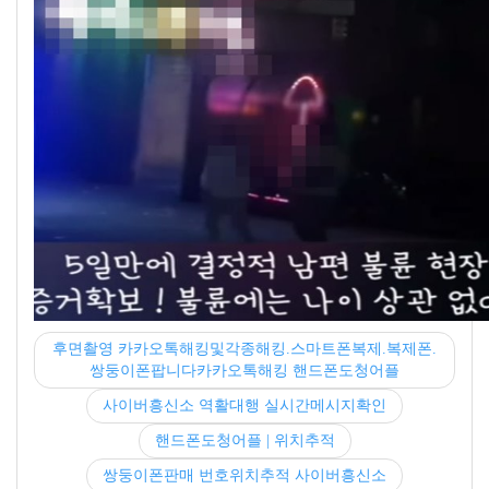
후면촬영 카카오톡해킹및각종해킹.스마트폰복제.복제폰.
쌍둥이폰팝니다카카오톡해킹 핸드폰도청어플
사이버흥신소 역활대행 실시간메시지확인
핸드폰도청어플 | 위치추적
쌍둥이폰판매 번호위치추적 사이버흥신소