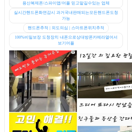
용산복제폰/스파이앱/어플 믿고맡길수있는 업체
실시간핸드폰화면감시 과거국내판매되는모든핸드폰도청
가능
핸드폰추적 | 외도의심 | 스마트폰위치추적
100%비밀보장 도청장치 내폰으로상대방폰카메라열어서
보기어플