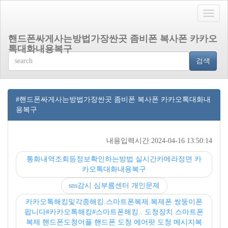
Toggle
naviga
핸드폰싸게사는방법가장싼곳 좀비폰 복사폰 카카오
톡대화내용복구
검색
#핸드폰싸게사는방법가장싼곳 좀비폰 복사폰 카카오톡대화내
용복구
내용입력시간:2024-04-16 13:50:14
통화내역조회등정보확인하는방법 실시간카메라정면 카
카오톡대화내용복구
sns감시 심부름센터 개인문제
카카오톡해킹및각종해킹.스마트폰복제.복제폰.쌍둥이폰
팝니다#카카오톡해킹#스마트폰해킹.. 도청장치 스마트폰
복제 핸드폰도청어플 핸드폰 도청 에어팟 도청 메시지복