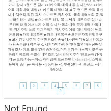
아내 감시 ○핸드폰 감시○카카오톡 대화내용 실시간보기○카카
오톡 대화내역 백업○카카오톡 대화내역 복구 핸드폰 추적,통신
사 위치추적,직원 감시 스마트폰 위치추적, 통화내역조회 등 정
보확인하는 방법★스마트폰 해킹 꼭 보세요 내폰으로 상대방
폰카메라 열어서보기 어플 실시간 통화내역 문자내역 카톡내
역 위치추적 녹음 위치추적기 위치추적어플 매니저아이 핸드
폰도청★카톡내용확인★카톡내역복구★모든문자확인및복구
★실시간위치추적 주변환경소리★몰래사진찍기★실시간통화
내용★통화내역복구 실시간카메라정면/후면촬영/바람난배우
자뒷조사 외도 불륜/간통증거수집/삭제된카톡내용확인및복구/
통화기록조회 수발신내역조회/실시간위치추적/핸드폰해킹/휴
대폰도청/자동녹취/스파이앱/핸드폰화면감시/sns감시/스마트
폰복제 좀비폰-복사폰 -쌍둥이폰 -심부름센터 -IT흥신소 -사이
버흥신소
1
2
3
4
5
6
7
8
9
Not Found