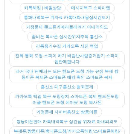
카톡해킹 | 비밀상담
메시지복구 스파이앱
통화내역복구 위자료 카톡대화내용실시간보기
가정문제 핸드폰카메라몰래켜기 아내의외도
좀비폰 복사폰 실시간위치추적 흥신소
간통증거수집 카카오톡 사진 백업
전화 통화 도청 스파이 하기 바람난사람증거잡기 스파이
앱판매합니다
과거 국내 판매되는 모든 핸드폰 도청 가능 유심 복제 쌍
둥이폰 복제폰 스마트폰 해킹 확인 스마트폰 복제
흥신소 대구흥신소 범죄문제
카카오톡 백업 복구 도청장치 스마트폰 복제 핸드폰도청
어플 핸드폰 도청 에어팟 도청 복사폰
가정문제 사이버흥신소 쌍둥이폰
쌍둥이폰판매 카톡내역복구 상간남 위자료 아내의외도
복제폰/쌍둥이폰/휴대폰도청/카카오톡해킹/스마트폰해킹/