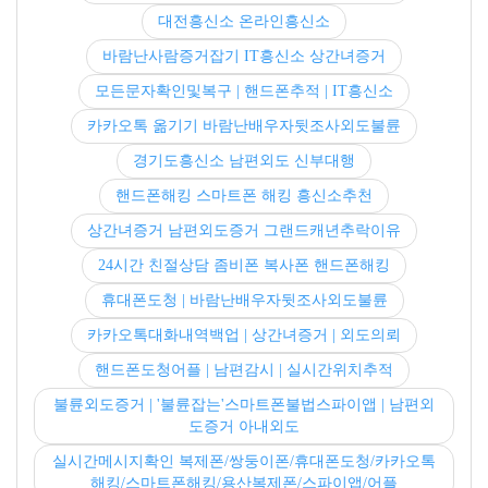
대전흥신소 온라인흥신소
바람난사람증거잡기 IT흥신소 상간녀증거
모든문자확인및복구 | 핸드폰추적 | IT흥신소
카카오톡 옮기기 바람난배우자뒷조사외도불륜
경기도흥신소 남편외도 신부대행
핸드폰해킹 스마트폰 해킹 흥신소추천
상간녀증거 남편외도증거 그랜드캐년추락이유
24시간 친절상담 좀비폰 복사폰 핸드폰해킹
휴대폰도청 | 바람난배우자뒷조사외도불륜
카카오톡대화내역백업 | 상간녀증거 | 외도의뢰
핸드폰도청어플 | 남편감시 | 실시간위치추적
불륜외도증거 | '불륜잡는'스마트폰불법스파이앱 | 남편외
도증거 아내외도
실시간메시지확인 복제폰/쌍둥이폰/휴대폰도청/카카오톡
해킹/스마트폰해킹/용산복제폰/스파이앱/어플