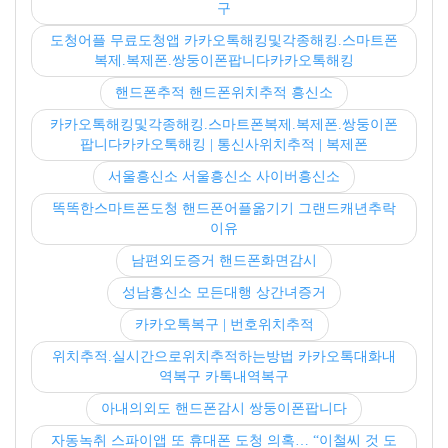
구
도청어플 무료도청앱 카카오톡해킹및각종해킹.스마트폰
복제.복제폰.쌍둥이폰팝니다카카오톡해킹
핸드폰추적 핸드폰위치추적 흥신소
카카오톡해킹및각종해킹.스마트폰복제.복제폰.쌍둥이폰
팝니다카카오톡해킹 | 통신사위치추적 | 복제폰
서울흥신소 서울흥신소 사이버흥신소
똑똑한스마트폰도청 핸드폰어플옮기기 그랜드캐년추락
이유
남편외도증거 핸드폰화면감시
성남흥신소 모든대행 상간녀증거
카카오톡복구 | 번호위치추적
위치추적.실시간으로위치추적하는방법 카카오톡대화내
역복구 카톡내역복구
아내의외도 핸드폰감시 쌍둥이폰팝니다
자동녹취 스파이앱 또 휴대폰 도청 의혹… “이철씨 것 도