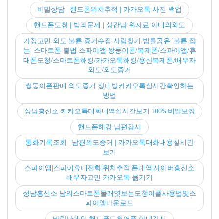
비밀상담 | 핸드폰위치추적 | 카카오톡 사진 백업
핸드폰도청 | 범죄문제 | 상간남 위자료 아내의외도
가정고민.외도.불륜.증거수집.사람찾기.법률공유 '불륜 잡
는' 스마트폰 불법 스파이앱 쌍둥이폰/복제폰/스파이앱/휴
대폰도청/스마트폰해킹/카카오톡해킹/용산복제폰/배우자
외도/외도증거
쌍둥이폰판매 외도증거 상대방카카오톡실시간확인하는
방법
성남흥신소 카카오톡대화내역실시간보기 100%비밀보장
핸드폰해킹 남편감시
통화기록조회 | 남편외도증거 | 카카오톡대화내용실시간
보기
스파이앱|스파이휴대전화|위치추적|폰내역|사이버흥신소
배우자고민 카카오톡 옮기기
성남흥신소 남의스마트폰몰래엿보는도청어플사용법및스
파이앱다운로드
바람난애인 핸드폰도청어플 아내감시