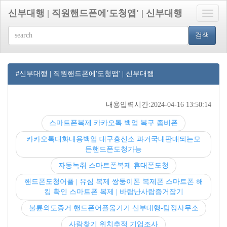
신부대행 | 직원핸드폰에'도청앱' | 신부대행
Toggle
naviga
검색
#신부대행 | 직원핸드폰에'도청앱' | 신부대행
내용입력시간:2024-04-16 13:50:14
스마트폰복제 카카오톡 백업 복구 좀비폰
카카오톡대화내용백업 대구흥신소 과거국내판매되는모
든핸드폰도청가능
자동녹취 스마트폰복제 휴대폰도청
핸드폰도청어플 | 유심 복제 쌍둥이폰 복제폰 스마트폰 해
킹 확인 스마트폰 복제 | 바람난사람증거잡기
불륜외도증거 핸드폰어플옮기기 신부대행-탐정사무소
사람찾기 위치추적 기업조사