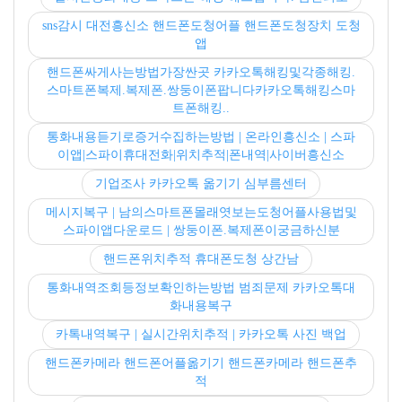
sns감시 대전흥신소 핸드폰도청어플 핸드폰도청장치 도청
앱
핸드폰싸게사는방법가장싼곳 카카오톡해킹및각종해킹.
스마트폰복제.복제폰.쌍둥이폰팝니다카카오톡해킹스마
트폰해킹..
통화내용듣기로증거수집하는방법 | 온라인흥신소 | 스파
이앱|스파이휴대전화|위치추적|폰내역|사이버흥신소
기업조사 카카오톡 옮기기 심부름센터
메시지복구 | 남의스마트폰몰래엿보는도청어플사용법및
스파이앱다운로드 | 쌍둥이폰.복제폰이궁금하신분
핸드폰위치추적 휴대폰도청 상간남
통화내역조회등정보확인하는방법 범죄문제 카카오톡대
화내용복구
카톡내역복구 | 실시간위치추적 | 카카오톡 사진 백업
핸드폰카메라 핸드폰어플옮기기 핸드폰카메라 핸드폰추
적