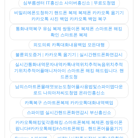
심부름센터 IT흥신소 사이버흥신소 | 무료도청앱
비밀리에폰도청하기 핸드폰 복제 복제폰 카카오톡 옮기기
카카오톡 사진 백업 카카오톡 백업 복구
통화내역복구 유심 복제 쌍둥이폰 복제폰 스마트폰 해킹
확인 스마트폰 복제
외도의뢰 카톡대화내용백업 모든대행
불륜외도증거 | 카카오톡 옮기기 | 실시간핸드폰화면감시
실시간통화내역문자내역카톡내역위치추적녹음위치추적
기위치추적어플매니저아이 스마트폰 해킹 해드립니다. 핸
드폰도청
남의스마트폰몰래엿보는도청어플사용법및스파이앱다운
로드 나의아저씨도청앱 온라인흥신소
카톡복구 스마트폰복제 카카오톡대화내역백업
스파이앱 실시간핸드폰화면감시 부산흥신소
카카오톡해킹및각종해킹.스마트폰복제.복제폰.쌍둥이폰
팝니다#카카오톡해킹#스마트폰해킹.. 핸드폰어플옮기기