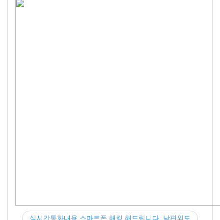
실시간통화내용 스마트폰 해킹 해드립니다. 남편외도