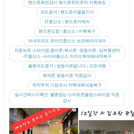
핸드폰화면감시 핸드폰위치추적 카톡해킹
외도증거 | 핸드폰어플옮기기
IT흥신소 | 핸드폰카메라
핸드폰도청 | 흥신소 | 카톡복구
아내의외도 온라인흥신소 보조배터리대여
자동녹취 스파이앱 좀비폰-복사폰 -쌍둥이폰 -심부름센터
-IT흥신소 -사이버흥신소 카카오톡대화내역복구
불륜외도증거 | 쌍둥이폰팝니다 | 모든대행
복제폰 쌍둥이폰 직원감시
위치추적 기업조사 카톡대화내용복구
실시간메시지확인 '불륜잡는'스마트폰불법스파이앱 직원
감시