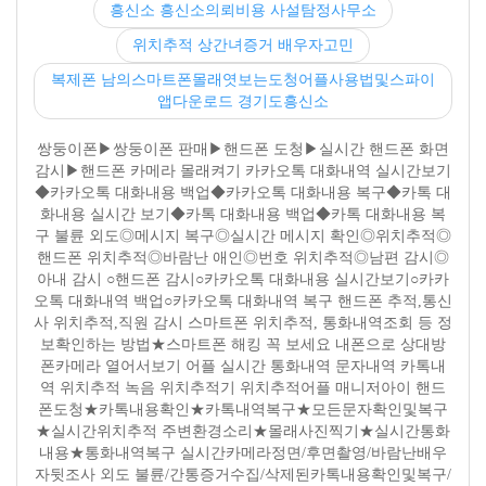
흥신소 흥신소의뢰비용 사설탐정사무소
위치추적 상간녀증거 배우자고민
복제폰 남의스마트폰몰래엿보는도청어플사용법및스파이
앱다운로드 경기도흥신소
쌍둥이폰▶쌍둥이폰 판매▶핸드폰 도청▶실시간 핸드폰 화면
감시▶핸드폰 카메라 몰래켜기 카카오톡 대화내역 실시간보기
◆카카오톡 대화내용 백업◆카카오톡 대화내용 복구◆카톡 대
화내용 실시간 보기◆카톡 대화내용 백업◆카톡 대화내용 복
구 불륜 외도◎메시지 복구◎실시간 메시지 확인◎위치추적◎
핸드폰 위치추적◎바람난 애인◎번호 위치추적◎남편 감시◎
아내 감시 ○핸드폰 감시○카카오톡 대화내용 실시간보기○카카
오톡 대화내역 백업○카카오톡 대화내역 복구 핸드폰 추적,통신
사 위치추적,직원 감시 스마트폰 위치추적, 통화내역조회 등 정
보확인하는 방법★스마트폰 해킹 꼭 보세요 내폰으로 상대방
폰카메라 열어서보기 어플 실시간 통화내역 문자내역 카톡내
역 위치추적 녹음 위치추적기 위치추적어플 매니저아이 핸드
폰도청★카톡내용확인★카톡내역복구★모든문자확인및복구
★실시간위치추적 주변환경소리★몰래사진찍기★실시간통화
내용★통화내역복구 실시간카메라정면/후면촬영/바람난배우
자뒷조사 외도 불륜/간통증거수집/삭제된카톡내용확인및복구/