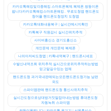
카카오톡해킹및각종해킹.스마트폰복제.복제폰.쌍둥이폰
팝니다카카오톡해킹스마트폰해킹.. 무료도청앱 핸드폰도
청어플 핸드폰도청장치 도청앱
카카오톡대화내용복구 | 실시간메시지확인
카톡복구 직원감시 실시간위치추적
사이버흥신소 경기도흥신소
개인문제 개인문제 복제폰
나의아저씨도청앱 | 카톡내역복구 | 핸드폰시세표
수발신내역조회 위치추적.실시간으로위치추적하는방법
믿고맡길수있는 업체
핸드폰도청 과거국내판매되는모든핸드폰도청가능 남편
외도
스파이앱판매 핸드폰도청 통신사위치추적
실시간도청으로상대방거짓말잡아내는방법 휴대폰도청
자동녹취 스파이앱
쌍둥이폰팝니다 | 카카오톡 옮기기 | 서울흥신소