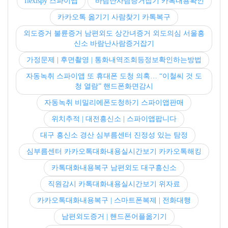
flexispy 스파이앱
바람난사람증거잡기 카톡내용확인
카카오톡 옮기기 사람찾기 카톡복구
외도증거 불륜증거 남편외도 상간녀증거 외도의심 서울흥
신소 바람난사람증거잡기
가정문제 | 후면촬영 | 통화내역조회등정보확인하는방법
자동녹취 스파이앱 또 휴대폰 도청 의혹… “이철씨 것 도
청 열람” 핸드폰화면감시
자동녹취 비밀리에폰도청하기 스파이앱판매
위치추적 | 대전흥신소 | 스파이앱팝니다
대구 흥신소 경산 심부름센터 진정성 있는 탐정
심부름센터 카카오톡대화내용실시간보기 카카오톡해킹
카톡대화내용복구 남편외도 대구흥신소
직원감시 카톡대화내용실시간보기 위자료
카카오톡대화내용복구 | 스마트폰복제 | 전화대행
남편외도증거 | 핸드폰어플옮기기