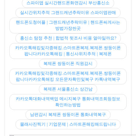
스파이앱 실시간핸드폰화면감시 부산흥신소
실시간위치추적 그랜드캐년추락이유 스파이앱판매
핸드폰도청어플 | 그랜드캐년추락이유 | 핸드폰싸게사는
방법가장싼곳
흥신소 탐정 추천 | 합법적 뒷조사 비용 얼마일까요?
카카오톡해킹및각종해킹.스마트폰복제.복제폰.쌍둥이폰
팝니다카카오톡해킹 | 통신사위치추적 | 복제폰
복제폰 쌍둥이폰 직원감시
카카오톡해킹및각종해킹.스마트폰복제.복제폰.쌍둥이폰
팝니다카카오톡해킹 모든문자확인및복구 카톡내역복구
복제폰 서울흥신소 상간남
카카오톡대화내역백업 메시지복구 통화내역조회등정보
확인하는방법
남편감시 복제폰 쌍둥이폰 통화내역복구
몰래사진찍기 | 기업문제 | 스마트폰해킹해드립니다