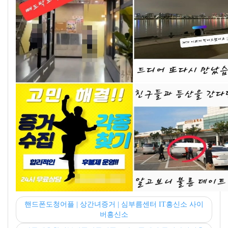
핸드폰도청어플 | 상간녀증거 | 심부름센터 IT흥신소 사이
버흥신소