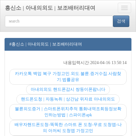
흥신소 | 아내의외도 | 보조배터리대여
Toggle
naviga
검색
#흥신소 | 아내의외도 | 보조배터리대여
내용입력시간:2024-04-16 13:50:14
카카오톡 백업 복구 가정고민.외도.불륜.증거수집.사람찾
기.법률공유
아내의외도 핸드폰감시 쌍둥이폰팝니다
핸드폰도청 | 자동녹취 | 상간남 위자료 아내의외도
불륜외도증거 | 스마트폰위치추적 통화내역조회등정보확
인하는방법 | 스파이폰apk
배우자핸드폰도청-똑똑한 스마트 폰 도청-무료 도청앱-나
의 아저씨 도청앱 가정고민