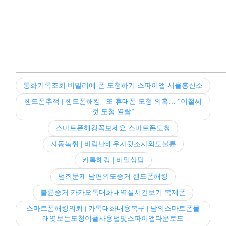
통화기록조회 비밀리에 폰 도청하기 스파이앱 서울흥신소
핸드폰추적 | 핸드폰해킹 | 또 휴대폰 도청 의혹… “이철씨
것 도청 열람”
스마트폰해킹꼭보세요 스마트폰도청
자동녹취 | 바람난배우자뒷조사외도불륜
카톡해킹 | 비밀상담
범죄문제 남편외도증거 핸드폰해킹
불륜증거 카카오톡대화내역실시간보기 복제폰
스마트폰해킹의뢰 | 카톡대화내용복구 | 남의스마트폰몰
래엿보는도청어플사용법및스파이앱다운로드