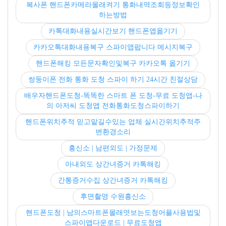
복사폰 핸드폰카메라몰래켜기 통화내역조회등정보확인
하는방법
카톡대화내용실시간보기 핸드폰앱옮기기
카카오톡대화내용복구 스파이앱팝니다 메시지복구
핸드폰해킹 모든문자확인및복구 카카오톡 옮기기
쌍둥이폰 전화 통화 도청 스파이 하기 24시간 친절상담
배우자핸드폰도청-똑똑한 스마트 폰 도청-무료 도청앱-나
의 아저씨 도청앱 전화통화도청스파이하기
핸드폰위치추적 믿고맡길수있는 업체 실시간위치추적주
변환경소리
흥신소 | 남편외도 | 가정문제
아내외도 상간녀증거 카톡해킹
간통증거수집 상간녀증거 카톡해킹
후면촬영 수원흥신소
핸드폰도청 | 남의스마트폰몰래엿보는도청어플사용법및
스파이앱다운로드 | 무료도청앱