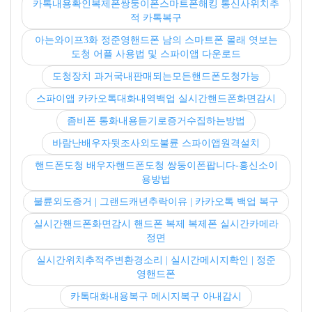
카톡내용확인복제폰쌍둥이폰스마트폰해킹 통신사위치추
적 카톡복구
아는와이프3화 정준영핸드폰 남의 스마트폰 몰래 엿보는
도청 어플 사용법 및 스파이앱 다운로드
도청장치 과거국내판매되는모든핸드폰도청가능
스파이앱 카카오톡대화내역백업 실시간핸드폰화면감시
좀비폰 통화내용듣기로증거수집하는방법
바람난배우자뒷조사외도불륜 스파이앱원격설치
핸드폰도청 배우자핸드폰도청 쌍둥이폰팝니다-흥신소이
용방법
불륜외도증거 | 그랜드캐년추락이유 | 카카오톡 백업 복구
실시간핸드폰화면감시 핸드폰 복제 복제폰 실시간카메라
정면
실시간위치추적주변환경소리 | 실시간메시지확인 | 정준
영핸드폰
카톡대화내용복구 메시지복구 아내감시