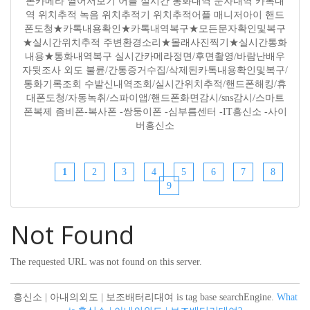
폰카메라 열어서보기 어플 실시간 통화내역 문자내역 카톡내
역 위치추적 녹음 위치추적기 위치추적어플 매니저아이 핸드
폰도청★카톡내용확인★카톡내역복구★모든문자확인및복구
★실시간위치추적 주변환경소리★몰래사진찍기★실시간통화
내용★통화내역복구 실시간카메라정면/후면촬영/바람난배우
자뒷조사 외도 불륜/간통증거수집/삭제된카톡내용확인및복구/
통화기록조회 수발신내역조회/실시간위치추적/핸드폰해킹/휴
대폰도청/자동녹취/스파이앱/핸드폰화면감시/sns감시/스마트
폰복제 좀비폰-복사폰 -쌍둥이폰 -심부름센터 -IT흥신소 -사이
버흥신소
1
2
3
4
5
6
7
8
9
Not Found
The requested URL was not found on this server.
흥신소 | 아내의외도 | 보조배터리대여 is tag base searchEngine.
What