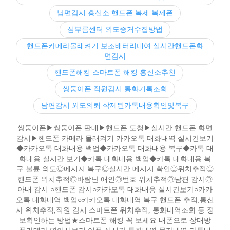
남편감시 흥신소 핸드폰 복제 복제폰
심부름센터 외도증거수집방법
핸드폰카메라몰래켜기 보조배터리대여 실시간핸드폰화
면감시
핸드폰해킹 스마트폰 해킹 흥신소추천
쌍둥이폰 직원감시 통화기록조회
남편감시 외도의뢰 삭제된카톡내용확인및복구
쌍둥이폰▶쌍둥이폰 판매▶핸드폰 도청▶실시간 핸드폰 화면
감시▶핸드폰 카메라 몰래켜기 카카오톡 대화내역 실시간보기
◆카카오톡 대화내용 백업◆카카오톡 대화내용 복구◆카톡 대
화내용 실시간 보기◆카톡 대화내용 백업◆카톡 대화내용 복
구 불륜 외도◎메시지 복구◎실시간 메시지 확인◎위치추적◎
핸드폰 위치추적◎바람난 애인◎번호 위치추적◎남편 감시◎
아내 감시 ○핸드폰 감시○카카오톡 대화내용 실시간보기○카카
오톡 대화내역 백업○카카오톡 대화내역 복구 핸드폰 추적,통신
사 위치추적,직원 감시 스마트폰 위치추적, 통화내역조회 등 정
보확인하는 방법★스마트폰 해킹 꼭 보세요 내폰으로 상대방