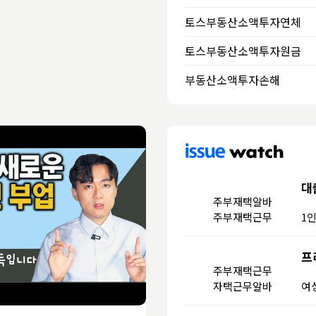
토스부동산소액투자연체
토스부동산소액투자원금
부동산소액투자손해
대
주부재택알바
주부재택근무
1
프
주부재택근무
자택근무알바
여