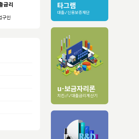
타그램
출금리
대출✓신용보증재단
업구인
u-보금자리론
치킨🍗✓대출금리계산기