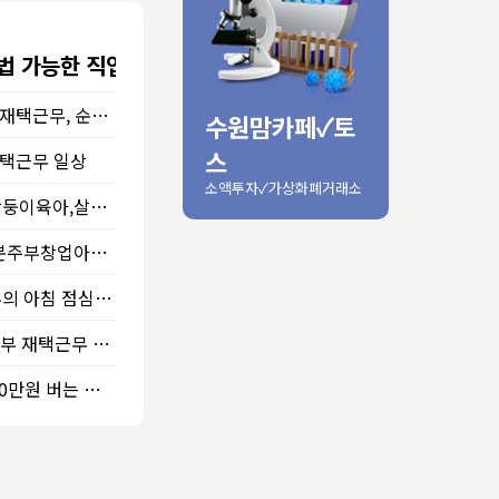
법 가능한 직업 알아보기
집에서 쉽게 할 수 있는 여성재택근무, 순수교육 빅캣영어로 성공의 길 달려보즈아~
수원맘카페✓토
스
재택근무 일상
소액투자✓가상화폐거래소
주부재택근무 극한24시⏰️쌍둥이육아,살림,일/자본금0원주부 집에서돈벌기🔥프리랜서 엄마의삶�
여성 재택근무 가능한 소자본주부창업아이템 BEST
재택근무하는 프리랜서 주부의 아침 점심 저녁 │ "좋아하는 10%를 위해 나머지 90%를 하는거야."
드림투유 루다❤억대연봉 주부 재택근무 부업 초보 성공 직장인 투잡 재테크 노하우
동물 색칠 부업으로 매월 300만원 버는 방법 공개, 직장인 부업, 재택알바, 주부부업, 인공지능 부업 feat.ChatGPT, Midjourney, 아마존KDP