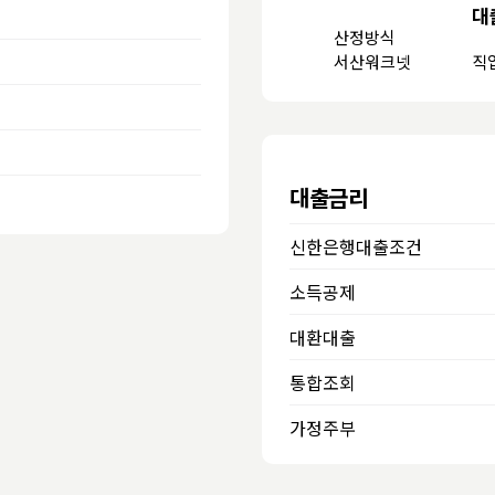
대
산정방식
서산워크넷
직
대출금리
신한은행대출조건
소득공제
대환대출
통합조회
가정주부