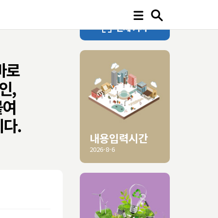
바로
인,
붙여
시다.
내용입력시간
2026-8-6