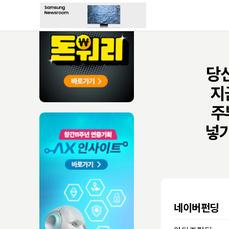
당
지
주
넣기
네이버펀딩