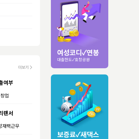
여성코디✓연봉
대출한도✓효창공원
출여부
인창업
리랜서
성재택근무
보증료✓새댁스