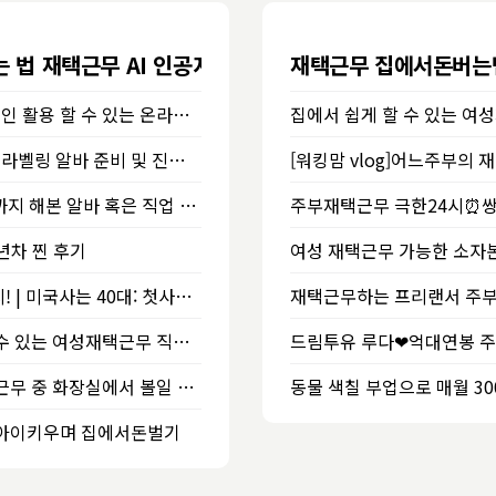
는 법 재택근무 AI 인공지능 관련 직업 소개
재택근무 집에서돈버는
재택근무 장기적인 활용 할 수 있는 온라인수업 및 재테크 방법
재택근무 데이터라벨링 알바 준비 및 진행절차! 무자본 재테크!
[워킹맘 vlog]어느주부의 
20대부터 30대까지 해본 알바 혹은 직업 총정리하는 포스팅
년차 찐 후기
💛재택근무 24시! | 미국사는 40대: 첫사업 10년째, 두번째사업 이제 시작! | 제로웨이스트 제품도, 연구중인 비누도 보여줘야겠고~커피도 마셔야겠고~바쁜 내인생 | 미국일상
집에서 쉽게 할 수 있는 여성재택근무 직업어떠세요?
방심 금물, 재택근무 중 화장실에서 볼일 보는 모습이 영상회의로 나와버린 여성
 아이키우며 집에서돈벌기