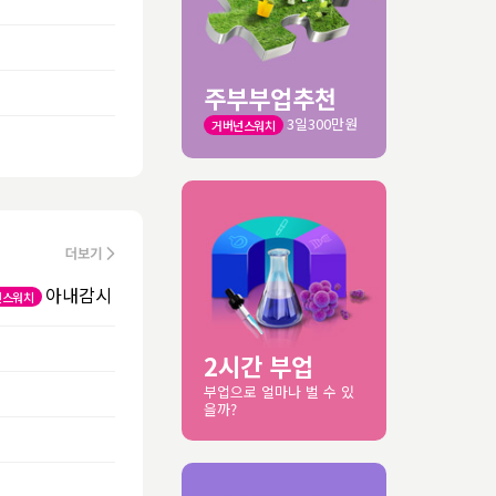
주부부업추천
3일300만원
거버넌스워치
아내감시
넌스워치
2시간 부업
부업으로 얼마나 벌 수 있
을까?