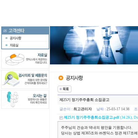
제25기 정기주주총회 소집공고
글쓴이
:
최고관리자
날짜
: 25-03-17 14:38
조
제25기 정기주주총회소집공고.pdf
(34.2K), Do
주주님의 건승과 댁내의 평안을 기원합니다.
당사는 상법 제365조와 ㈜젠딕스 정관 제17조