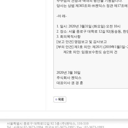
주주님의 건승과 댁내의 평안을 기원합니다.
당사는 상법 제365조와 ㈜젠딕스 정관 제17조
-아 래-
1. 일시: 2020년 3월31일 (화요일) 오전 10시
2. 장소: 서울 종로구 대학로 12길 92(동숭동, 
3. 회의목적사항
[보고 안건] 영업보고 및 감사보고
[부의 안건] 제1호 의안: 제20기 (2019年1월1
제2호 의안: 임원보수한도 승인의 건
2020년 3월 16일
주식회사 젠딕스
대표이사 권 경 훈
서울특별시 종로구 대학로12길 92 5층 (주)젠딕스, 110-510
Tel : 사무실 02-3673-1994, 연구실 02-3673-1992 / Fax : 02-3673-1993